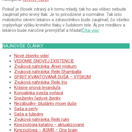
Pokiaľ je človek zdravý a k tomu mladý, tak ho asi vôbec nebude
zaujímať jeho krvný tlak. Je to prirodzené a normálne. Tak isto
málokoho okrem lekárov a zdravotníkov bude zaujímať, čo všetko
ovplyvňuje výšku krvného tlaku v ľudskom tele. Aj pre medikov a
lekárov bude náročné premýšľať a hľadať
Čítaj viac
NAJNOVŠIE ČLÁNKY
Nové zbierky videí
VEDOMIE SNOVEJ EXISTENCIE
Zvuková nahrávka: Anjel výskum
Zvuková nahrávka: Reiki Shamballa
SPIRIT KVANTOVANÁ DUŠA – VÝSKUM
Zvuková nahrávka: Reiki Iris
Krásne snová levanduľa
Konvalinka svieža voňavá
Snežienky ľadové žienky
Nezábudky- bludárky mojej duše
Saša a perly
Saša a tulipány
Zvuková nahrávka: Reiki ruky
Kineziológia katalóg – aktualizované
Kineziológia – ASMR – One brain