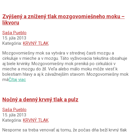
Zvýšený a znížený tlak mozgovomiešneho moku –
likvoru
2013-
Saša Pueblo
07-
15. júla 2013
15
Kategória:
KRVNÝ TLAK
Mozgovomiešny mok sa vytvára v strednej časti mozgu a
cirkuluje v mieche a v mozgu. Táto vyživovacia tekutina obsahuje
aj biele krvinky. Mozgovomiešny mok preniká po cirkulácii v
mieche a mozgu do žíl. Veľa alebo málo moku môže viesť k
bolestiam hlavy a aj k závažnejším stavom. Mozgovomiešny mok
má
Čítaj viac
Nočný a denný krvný tlak a pulz
2013-
Saša Pueblo
07-
15. júla 2013
15
Kategória:
KRVNÝ TLAK
Nesporne sa treba venovať aj tomu, že počas dňa beží krvný tlak