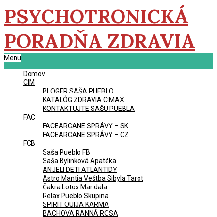
Skip
PSYCHOTRONICKÁ
to
content
PORADŇA ZDRAVIA
Primary
Menu
Navigation
Domov
Menu
CIM
BLOGER SAŠA PUEBLO
KATALÓG ZDRAVIA CIMAX
KONTAKTUJTE SAŠU PUEBLA
FAC
FACEARCANE SPRÁVY – SK
FACEARCANE SPRÁVY – CZ
FCB
Saša Pueblo FB
Saša Bylinková Apatéka
ANJELI DETI ATLANTIDY
Astro Mantia Veštba Sibyla Tarot
Čakra Lotos Mandala
Relax Pueblo Skupina
SPIRIT OUIJA KARMA
BACHOVA RANNÁ ROSA