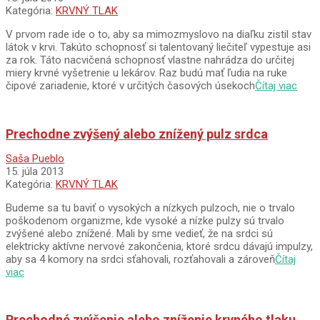
15
Kategória:
KRVNÝ TLAK
V prvom rade ide o to, aby sa mimozmyslovo na diaľku zistil stav
látok v krvi. Takúto schopnosť si talentovaný liečiteľ vypestuje asi
za rok. Táto nacvičená schopnosť vlastne nahrádza do určitej
miery krvné vyšetrenie u lekárov. Raz budú mať ľudia na ruke
čipové zariadenie, ktoré v určitých časových úsekoch
Čítaj viac
Prechodne zvýšený alebo znížený pulz srdca
2013-
Saša Pueblo
07-
15. júla 2013
15
Kategória:
KRVNÝ TLAK
Budeme sa tu baviť o vysokých a nízkych pulzoch, nie o trvalo
poškodenom organizme, kde vysoké a nízke pulzy sú trvalo
zvýšené alebo znížené. Mali by sme vedieť, že na srdci sú
elektricky aktívne nervové zakončenia, ktoré srdcu dávajú impulzy,
aby sa 4 komory na srdci sťahovali, rozťahovali a zároveň
Čítaj
viac
Prechodné zvýšenie alebo zníženie krvného tlaku