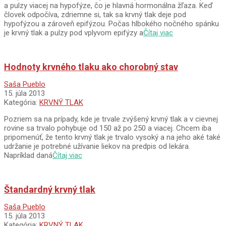
a pulzy viacej na hypofýze, čo je hlavná hormonálna žľaza. Keď
človek odpočíva, zdriemne si, tak sa krvný tlak deje pod
hypofýzou a zároveň epifýzou. Počas hlbokého nočného spánku
je krvný tlak a pulzy pod vplyvom epifýzy a
Čítaj viac
Hodnoty krvného tlaku ako chorobný stav
2013-
Saša Pueblo
07-
15. júla 2013
15
Kategória:
KRVNÝ TLAK
Pozriem sa na prípady, kde je trvale zvýšený krvný tlak a v cievnej
rovine sa trvalo pohybuje od 150 až po 250 a viacej. Chcem iba
pripomenúť, že tento krvný tlak je trvalo vysoký a na jeho aké také
udržanie je potrebné užívanie liekov na predpis od lekára.
Napríklad daná
Čítaj viac
Štandardný krvný tlak
2013-
Saša Pueblo
07-
15. júla 2013
15
Kategória:
KRVNÝ TLAK