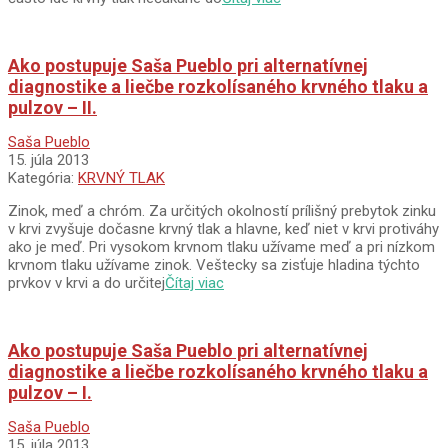
Ako postupuje Saša Pueblo pri alternatívnej
diagnostike a liečbe rozkolísaného krvného tlaku a
pulzov – II.
2013-
Saša Pueblo
07-
15. júla 2013
15
Kategória:
KRVNÝ TLAK
Zinok, meď a chróm. Za určitých okolností prílišný prebytok zinku
v krvi zvyšuje dočasne krvný tlak a hlavne, keď niet v krvi protiváhy
ako je meď. Pri vysokom krvnom tlaku užívame meď a pri nízkom
krvnom tlaku užívame zinok. Veštecky sa zisťuje hladina týchto
prvkov v krvi a do určitej
Čítaj viac
Ako postupuje Saša Pueblo pri alternatívnej
diagnostike a liečbe rozkolísaného krvného tlaku a
pulzov – I.
2013-
Saša Pueblo
07-
15. júla 2013