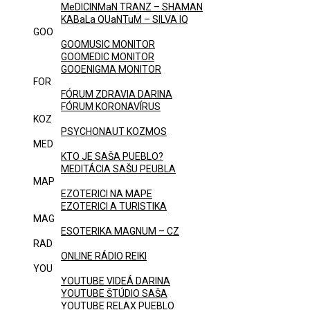
MeDICINMaN TRANZ – SHAMAN
KABaLa QUaNTuM – SILVA IQ
GOO
GOOMUSIC MONITOR
GOOMEDIC MONITOR
GOOENIGMA MONITOR
FOR
FÓRUM ZDRAVIA DARINA
FÓRUM KORONAVÍRUS
KOZ
PSYCHONAUT KOZMOS
MED
KTO JE SAŠA PUEBLO?
MEDITÁCIA SAŠU PEUBLA
MAP
EZOTERICI NA MAPE
EZOTERICI A TURISTIKA
MAG
ESOTERIKA MAGNUM – CZ
RAD
ONLINE RÁDIO REIKI
YOU
YOUTUBE VIDEÁ DARINA
YOUTUBE ŠTÚDIO SAŠA
YOUTUBE RELAX PUEBLO