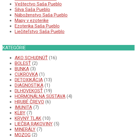
Veštectvo Saša Pueblo
Silva Saša Pueblo
Náboženstvo Saša Pueblo
Mapy v ezoterike
Ezoterika Saša Pueblo
Liečiteľstvo Saša Pueblo
KATEGÓRIE
AKO SCHUDNÚŤ
(16)
BOLESŤ
(2)
BUNKA
(3)
CUKROVKA
(1)
DETOXIKÁCIA
(13)
DIAGNOSTIKA
(1)
DLHOVEKOSŤ
(19)
HORMONÁLNA SÚSTAVA
(4)
HRUBÉ ČREVO
(6)
IMUNITA
(7)
KĹBY
(7)
KRVNÝ TLAK
(10)
LIEČBA RAKOVINY
(5)
MINERÁLY
(7)
MOZOG
(2)