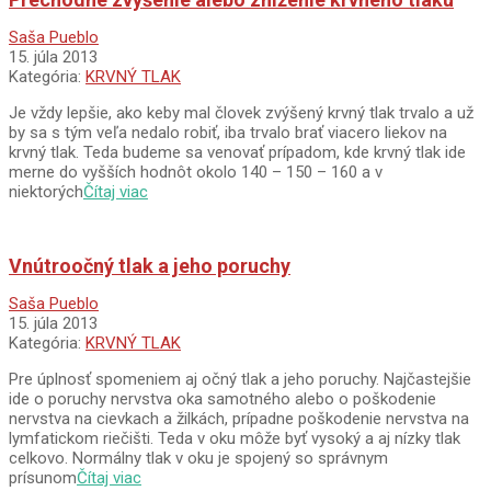
2013-
Saša Pueblo
07-
15. júla 2013
15
Kategória:
KRVNÝ TLAK
Je vždy lepšie, ako keby mal človek zvýšený krvný tlak trvalo a už
by sa s tým veľa nedalo robiť, iba trvalo brať viacero liekov na
krvný tlak. Teda budeme sa venovať prípadom, kde krvný tlak ide
merne do vyšších hodnôt okolo 140 – 150 – 160 a v
niektorých
Čítaj viac
Vnútroočný tlak a jeho poruchy
2013-
Saša Pueblo
07-
15. júla 2013
15
Kategória:
KRVNÝ TLAK
Pre úplnosť spomeniem aj očný tlak a jeho poruchy. Najčastejšie
ide o poruchy nervstva oka samotného alebo o poškodenie
nervstva na cievkach a žilkách, prípadne poškodenie nervstva na
lymfatickom riečišti. Teda v oku môže byť vysoký a aj nízky tlak
celkovo. Normálny tlak v oku je spojený so správnym
prísunom
Čítaj viac