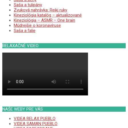
Saša a tulipány
Zvuková nahrávka: Reiki ruky
Kineziológia katalóg – aktualizované
Kineziológia – ASMR – One brain
Múdrejšie o koronavíruse
Saša a ľalie
RELAXAČNÉ VIDEO
NAŠE WEBY PRE VÁS
VIDEA RELAX PUEBLO
VIDEA SAMAN PUEBLO