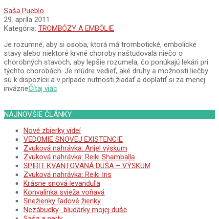
2011-
Saša Pueblo
04-
29. apríla 2011
29
Kategória:
TROMBÓZY A EMBÓLIE
Je rozumné, aby si osoba, ktorá má trombotické, embolické
stavy alebo niektoré krvné choroby naštudovala niečo o
chorobných stavoch, aby lepšie rozumela, čo ponúkajú lekári pri
týchto chorobách. Je múdre vedieť, aké druhy a možnosti liečby
sú k dispozícii a v prípade nutnosti žiadať a doplatiť si za menej
invázne
Čítaj viac
NAJNOVŠIE ČLÁNKY
Nové zbierky videí
VEDOMIE SNOVEJ EXISTENCIE
Zvuková nahrávka: Anjel výskum
Zvuková nahrávka: Reiki Shamballa
SPIRIT KVANTOVANÁ DUŠA – VÝSKUM
Zvuková nahrávka: Reiki Iris
Krásne snová levanduľa
Konvalinka svieža voňavá
Snežienky ľadové žienky
Nezábudky- bludárky mojej duše
Saša a perly