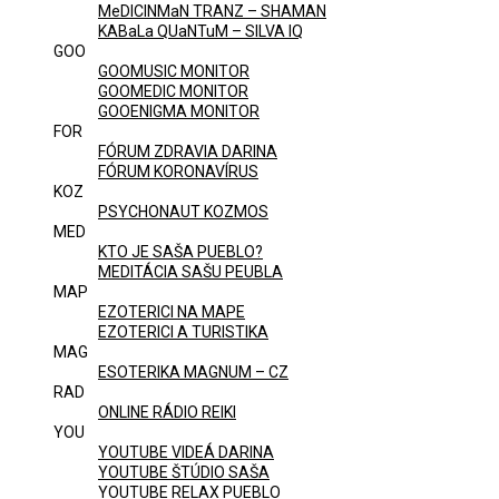
MeDICINMaN TRANZ – SHAMAN
KABaLa QUaNTuM – SILVA IQ
GOO
GOOMUSIC MONITOR
GOOMEDIC MONITOR
GOOENIGMA MONITOR
FOR
FÓRUM ZDRAVIA DARINA
FÓRUM KORONAVÍRUS
KOZ
PSYCHONAUT KOZMOS
MED
KTO JE SAŠA PUEBLO?
MEDITÁCIA SAŠU PEUBLA
MAP
EZOTERICI NA MAPE
EZOTERICI A TURISTIKA
MAG
ESOTERIKA MAGNUM – CZ
RAD
ONLINE RÁDIO REIKI
YOU
YOUTUBE VIDEÁ DARINA
YOUTUBE ŠTÚDIO SAŠA
YOUTUBE RELAX PUEBLO