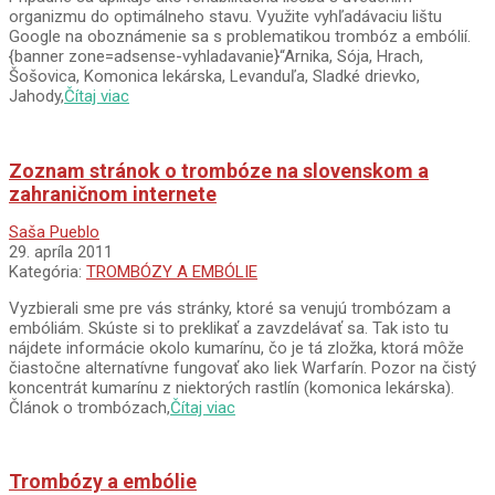
organizmu do optimálneho stavu. Využite vyhľadávaciu lištu
Google na oboznámenie sa s problematikou trombóz a embólií.
{banner zone=adsense-vyhladavanie}“Arnika, Sója, Hrach,
Šošovica, Komonica lekárska, Levanduľa, Sladké drievko,
Jahody,
Čítaj viac
Zoznam stránok o trombóze na slovenskom a
zahraničnom internete
2011-
Saša Pueblo
04-
29. apríla 2011
29
Kategória:
TROMBÓZY A EMBÓLIE
Vyzbierali sme pre vás stránky, ktoré sa venujú trombózam a
embóliám. Skúste si to preklikať a zavzdelávať sa. Tak isto tu
nájdete informácie okolo kumarínu, čo je tá zložka, ktorá môže
čiastočne alternatívne fungovať ako liek Warfarín. Pozor na čistý
koncentrát kumarínu z niektorých rastlín (komonica lekárska).
Článok o trombózach,
Čítaj viac
Trombózy a embólie