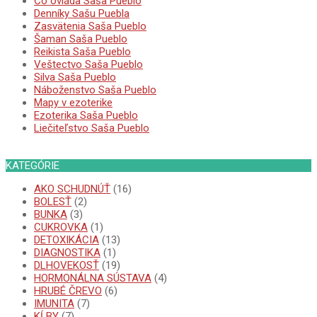
Čo ovláda Saša Pueblo
Denníky Sašu Puebla
Zasvätenia Saša Pueblo
Šaman Saša Pueblo
Reikista Saša Pueblo
Veštectvo Saša Pueblo
Silva Saša Pueblo
Náboženstvo Saša Pueblo
Mapy v ezoterike
Ezoterika Saša Pueblo
Liečiteľstvo Saša Pueblo
KATEGÓRIE
AKO SCHUDNÚŤ
(16)
BOLESŤ
(2)
BUNKA
(3)
CUKROVKA
(1)
DETOXIKÁCIA
(13)
DIAGNOSTIKA
(1)
DLHOVEKOSŤ
(19)
HORMONÁLNA SÚSTAVA
(4)
HRUBÉ ČREVO
(6)
IMUNITA
(7)
KĹBY
(7)