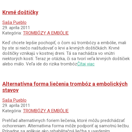
Krvné doštičky
2011-
Saša Pueblo
04-
29. apríla 2011
29
Kategória:
TROMBÓZY A EMBÓLIE
Keď chcete lepšie pochopiť, o čom sú trombózy a embólie, mali
by ste si niečo naštudovať o krvi a krvných doštičkách. Krvné
doštičky vznikajú v kostnej dreni. Tá sa nachádza vo vnútri
niektorých kostí. Teraz je otázka, či sa tvorí veľa krvných doštičiek
alebo málo. Veľa ide do rizika trombóz
Čítaj viac
Alternatívna forma liečenia trombóz a embolických
stavov
2011-
Saša Pueblo
04-
29. apríla 2011
29
Kategória:
TROMBÓZY A EMBÓLIE
Prehľad alternatívnych foriem liečenia, ktoré môžu predchádzať
ochoreniam. Alternatívna forma môže podporiť aj samotnú liečbu.
Prípadne sa aplikuje ako rehabilitačná liečba s uvedením