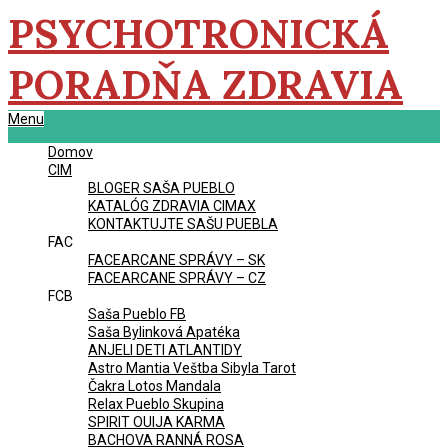
Skip
PSYCHOTRONICKÁ
to
content
PORADŇA ZDRAVIA
Primary
Menu
Navigation
Domov
Menu
CIM
BLOGER SAŠA PUEBLO
KATALÓG ZDRAVIA CIMAX
KONTAKTUJTE SAŠU PUEBLA
FAC
FACEARCANE SPRÁVY – SK
FACEARCANE SPRÁVY – CZ
FCB
Saša Pueblo FB
Saša Bylinková Apatéka
ANJELI DETI ATLANTIDY
Astro Mantia Veštba Sibyla Tarot
Čakra Lotos Mandala
Relax Pueblo Skupina
SPIRIT OUIJA KARMA
BACHOVA RANNÁ ROSA