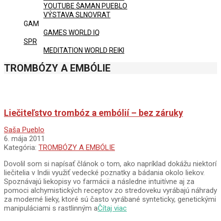
YOUTUBE ŠAMAN PUEBLO
VÝSTAVA SLNOVRAT
GAM
GAMES WORLD IQ
SPR
MEDITATION WORLD REIKI
TROMBÓZY A EMBÓLIE
Liečiteľstvo trombóz a embólií – bez záruky
2011-
Saša Pueblo
05-
6. mája 2011
06
Kategória:
TROMBÓZY A EMBÓLIE
Dovolil som si napísať článok o tom, ako napríklad dokážu niektorí
liečitelia v Indii využiť vedecké poznatky a bádania okolo liekov.
Spoznávajú liekopisy vo farmácii a následne intuitívne aj za
pomoci alchymistických receptov zo stredoveku vyrábajú náhrady
za moderné lieky, ktoré sú často vyrábané synteticky, genetickými
manipuláciami s rastlinným a
Čítaj viac