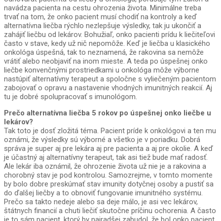
navádza pacienta na cestu ohrozenia života. Minimálne treba
trvať na tom, že onko pacient musí chodiť na kontroly a keď
alternatívna liečba rýchlo nezlepšuje výsledky, tak ju ukončiť a
zahájiť liečbu od lekárov. Bohužiaľ, onko pacienti prídu k liečiteľovi
často v stave, kedy už nič nepomôže. Keď je liečba u klasického
onkológa úspešná, tak to neznamená, že rakovina sa nemôže
vrátiť alebo neobjaviť na inom mieste. A teda po úspešnej onko
liečbe konvenčnými prostriedkami u onkológa môže výborne
nastúpiť alternatívny terapeut a spoločne s vyliečeným pacientom
zabojovať o opravu a nastavenie vhodných imunitných reakcií. Aj
tu je dobré spolupracovať s imunológom.
Prečo alternatívna liečba 5 rokov po úspešnej onko liečbe u
lekárov?
Tak toto je dosť zložitá téma. Pacient príde k onkológovi a ten mu
oznámi, že výsledky sú výborné a všetko je v poriadku. Dobrá
správa je super aj pre lekára aj pre pacienta a aj pre okolie. A keď
je účastný aj alternatívny terapeut, tak asi tiež bude mať radosť.
Ale lekár iba oznámil, že ohrozenie života už nie je a rakovina a
chorobný stav je pod kontrolou. Samozrejme, v tomto momente
by bolo dobre preskúmať stav imunity dotyčnej osoby a pustiť sa
do ďalšej liečby a to obnoviť fungovanie imunitného systému.
Prečo sa takto nedeje alebo sa deje málo, je asi vec lekárov,
štátnych financií a chuti liečiť skutočne príčinu ochorenia. A často
je to sám pacient, ktorý by najradšej zabudol, že bol onko pacient