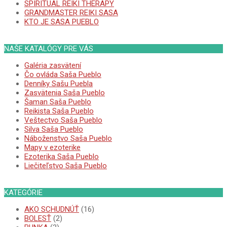
SPIRITUAL REIKI THERAPY
GRANDMASTER REIKI SASA
KTO JE SASA PUEBLO
NAŠE KATALÓGY PRE VÁS
Galéria zasvätení
Čo ovláda Saša Pueblo
Denníky Sašu Puebla
Zasvätenia Saša Pueblo
Šaman Saša Pueblo
Reikista Saša Pueblo
Veštectvo Saša Pueblo
Silva Saša Pueblo
Náboženstvo Saša Pueblo
Mapy v ezoterike
Ezoterika Saša Pueblo
Liečiteľstvo Saša Pueblo
KATEGÓRIE
AKO SCHUDNÚŤ
(16)
BOLESŤ
(2)