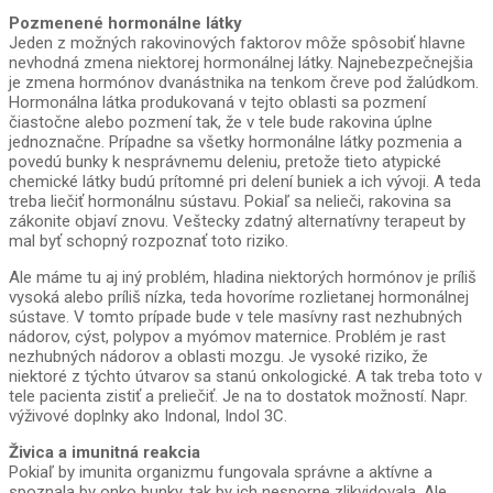
Pozmenené hormonálne látky
Jeden z možných rakovinových faktorov môže spôsobiť hlavne
nevhodná zmena niektorej hormonálnej látky. Najnebezpečnejšia
je zmena hormónov dvanástnika na tenkom čreve pod žalúdkom.
Hormonálna látka produkovaná v tejto oblasti sa pozmení
čiastočne alebo pozmení tak, že v tele bude rakovina úplne
jednoznačne. Prípadne sa všetky hormonálne látky pozmenia a
povedú bunky k nesprávnemu deleniu, pretože tieto atypické
chemické látky budú prítomné pri delení buniek a ich vývoji. A teda
treba liečiť hormonálnu sústavu. Pokiaľ sa nelieči, rakovina sa
zákonite objaví znovu. Veštecky zdatný alternatívny terapeut by
mal byť schopný rozpoznať toto riziko.
Ale máme tu aj iný problém, hladina niektorých hormónov je príliš
vysoká alebo príliš nízka, teda hovoríme rozlietanej hormonálnej
sústave. V tomto prípade bude v tele masívny rast nezhubných
nádorov, cýst, polypov a myómov maternice. Problém je rast
nezhubných nádorov a oblasti mozgu. Je vysoké riziko, že
niektoré z týchto útvarov sa stanú onkologické. A tak treba toto v
tele pacienta zistiť a preliečiť. Je na to dostatok možností. Napr.
výživové doplnky ako Indonal, Indol 3C.
Živica a imunitná reakcia
Pokiaľ by imunita organizmu fungovala správne a aktívne a
spoznala by onko bunky, tak by ich nesporne zlikvidovala. Ale