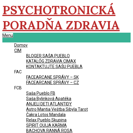
Skip
PSYCHOTRONICKÁ
to
content
PORADŇA ZDRAVIA
Primary
Menu
Navigation
Domov
Menu
CIM
BLOGER SAŠA PUEBLO
KATALÓG ZDRAVIA CIMAX
KONTAKTUJTE SAŠU PUEBLA
FAC
FACEARCANE SPRÁVY – SK
FACEARCANE SPRÁVY – CZ
FCB
Saša Pueblo FB
Saša Bylinková Apatéka
ANJELI DETI ATLANTIDY
Astro Mantia Veštba Sibyla Tarot
Čakra Lotos Mandala
Relax Pueblo Skupina
SPIRIT OUIJA KARMA
BACHOVA RANNÁ ROSA