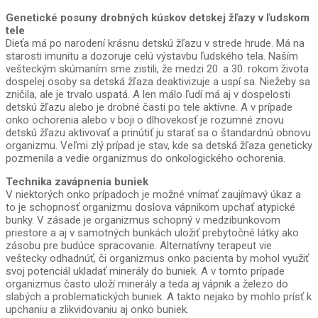
Genetické posuny drobných kúskov detskej žľazy v ľudskom
tele
Dieťa má po narodení krásnu detskú žľazu v strede hrude. Má na
starosti imunitu a dozoruje celú výstavbu ľudského tela. Naším
vešteckým skúmaním sme zistili, že medzi 20. a 30. rokom života
dospelej osoby sa detská žľaza deaktivizuje a uspí sa. Niežeby sa
zničila, ale je trvalo uspatá. A len málo ľudí má aj v dospelosti
detskú žľazu alebo je drobné časti po tele aktívne. A v prípade
onko ochorenia alebo v boji o dlhovekosť je rozumné znovu
detskú žľazu aktivovať a prinútiť ju starať sa o štandardnú obnovu
organizmu. Veľmi zlý prípad je stav, kde sa detská žľaza geneticky
pozmenila a vedie organizmus do onkologického ochorenia.
Technika zavápnenia buniek
V niektorých onko prípadoch je možné vnímať zaujímavý úkaz a
to je schopnosť organizmu doslova vápnikom upchať atypické
bunky. V zásade je organizmus schopný v medzibunkovom
priestore a aj v samotných bunkách uložiť prebytočné látky ako
zásobu pre budúce spracovanie. Alternatívny terapeut vie
veštecky odhadnúť, či organizmus onko pacienta by mohol využiť
svoj potenciál ukladať minerály do buniek. A v tomto prípade
organizmus často uloží minerály a teda aj vápnik a železo do
slabých a problematických buniek. A takto nejako by mohlo prísť k
upchaniu a zlikvidovaniu aj onko buniek.