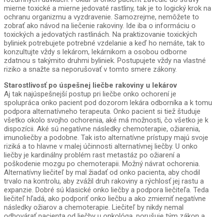
mierne toxické a mierne jedovaté rastliny, tak je to logický krok na
ochranu organizmu a vyzdravenie. Samozrejme, nemôžete to
zobrať ako návod na liečenie rakoviny. Ide iba o informáciu o
toxických a jedovatých rastlinách. Na praktizovanie toxických
byliniek potrebujete potrebné vzdelanie a keď ho nemáte, tak to
konzultujte vždy s lekárom, lekárnikom a osobou odborne
zdatnou s takýmito druhmi byliniek. Postupujete vždy na vlastné
riziko a snažte sa neporušovať v tomto smere zákony.
Starostlivosť po úspešnej liečbe rakoviny u lekárov
Aj tak najúspešnejší postup pri liečbe onko ochorení je
spolupráca onko pacient pod dozorom lekára odborníka a k tomu
podpora alternatívneho terapeuta. Onko pacient si tiež študuje
všetko okolo svojho ochorenia, aké má možnosti, čo všetko je k
dispozícii. Aké sú negatívne následky chemoterapie, ožiarenia,
imunoliečby a podobne. Tak isto alternatívne prístupy majú svoje
riziká a to hlavne v malej účinnosti alternatívnej liečby. U onko
liečby je kardinálny problém rast metastáz po ožiarení a
poškodenie mozgu po chemoterapii. Možný návrat ochorenia.
Alternatívny liečiteľ by mal žiadať od onko pacienta, aby chodil
trvalo na kontrolu, aby zvážil druh rakoviny a rýchlosť jej rastu a
expanzie. Dobré sú klasické onko liečby a podpora liečiteľa. Teda
liečiteľ hľadá, ako podporiť onko liečbu a ako zmierniť negatívne
následky ožiarov a chemoterapie. Liečiteľ by nikdy nemal
odhovárať pacienta od liečby u onkológa, porušuje tým zákon a