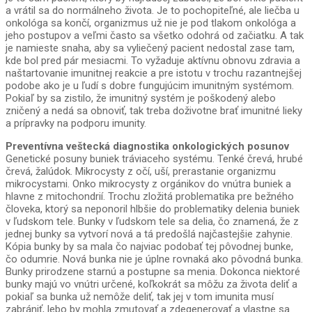
a vrátil sa do normálneho života. Je to pochopiteľné, ale liečba u
onkológa sa končí, organizmus už nie je pod tlakom onkológa a
jeho postupov a veľmi často sa všetko odohrá od začiatku. A tak
je namieste snaha, aby sa vyliečený pacient nedostal zase tam,
kde bol pred pár mesiacmi. To vyžaduje aktívnu obnovu zdravia a
naštartovanie imunitnej reakcie a pre istotu v trochu razantnejšej
podobe ako je u ľudí s dobre fungujúcim imunitným systémom.
Pokiaľ by sa zistilo, že imunitný systém je poškodený alebo
zničený a nedá sa obnoviť, tak treba doživotne brať imunitné lieky
a prípravky na podporu imunity.
Preventívna veštecká diagnostika onkologických posunov
Genetické posuny buniek tráviaceho systému. Tenké črevá, hrubé
črevá, žalúdok. Mikrocysty z očí, uší, prerastanie organizmu
mikrocystami. Onko mikrocysty z orgánikov do vnútra buniek a
hlavne z mitochondrií. Trochu zložitá problematika pre bežného
človeka, ktorý sa neponoril hlbšie do problematiky delenia buniek
v ľudskom tele. Bunky v ľudskom tele sa delia, čo znamená, že z
jednej bunky sa vytvorí nová a tá predošlá najčastejšie zahynie.
Kópia bunky by sa mala čo najviac podobať tej pôvodnej bunke,
čo odumrie. Nová bunka nie je úplne rovnaká ako pôvodná bunka.
Bunky prirodzene starnú a postupne sa menia. Dokonca niektoré
bunky majú vo vnútri určené, koľkokrát sa môžu za života deliť a
pokiaľ sa bunka už nemôže deliť, tak jej v tom imunita musí
zabrániť, lebo by mohla zmutovať a zdegenerovať a vlastne sa