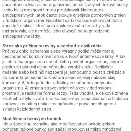
pacientoch užívať alebo organizmus prinútiť, aby ich tukové bunky
alebo biela mozgová hmota produkovali. Nedostatok
antidepresívnych látok často blokuje aj prijatie potrebných zmien
v ľudskom organizme. Napríklad sa ťažko bude aktivovať dobrá
imunitná reakcia, ktorá bola zablokovaná a teraz by rada
naštartovala, ale nemôže, lebo chýbajú na to prirodzené
antidepresívne látky.
Stres ako príčina rakoviny a odchod z civilizácie
Príčinou onko ochorenia alebo výrazný podiel môže mať aj
neschopnosť konzumovať stres a tvoriť antistresové látky. A tak
je ich treba organizmu dodať alebo prinútiť organizmus, aby ich
produkciu obnovil alebo náhradne vyrobil v tuku. Radikálne
riešenie alebo keď nič nezaberá je jednoducho odísť z civilizácie
do samoty, prípadne do kláštora alebo nejakej náboženskej
komunity. Aj toto patrí do radikálnych spôsobov prepnutia
organizmu. Aj zmena stravovacích návykov v dedinskom
prostredí je radikálna forma liečby. Teda vhodná je celková zmena
životného štýlu života. U onko pacientov treba skúmať, či blokáciu
správnej imunitnej reakcie nespôsobuje práve neschopnosť
zvládať každodenný stres.
Modifikácia tukových buniek
Ide o špeciálnu techniku, ako modifikovať pri onkologickom
ochorení tukové bunky, aby začali produkovať mikro množstvá