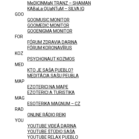
MeDICINMaN TRANZ – SHAMAN
KABaLa QUaNTuM – SILVA IQ
GOO
GOOMUSIC MONITOR
GOOMEDIC MONITOR
GOOENIGMA MONITOR
FOR
FÓRUM ZDRAVIA DARINA
FÓRUM KORONAVÍRUS
KOZ
PSYCHONAUT KOZMOS
MED
KTO JE SAŠA PUEBLO?
MEDITÁCIA SAŠU PEUBLA
MAP
EZOTERICI NA MAPE
EZOTERICI A TURISTIKA
MAG
ESOTERIKA MAGNUM – CZ
RAD
ONLINE RÁDIO REIKI
YOU
YOUTUBE VIDEÁ DARINA
YOUTUBE ŠTÚDIO SAŠA
YOUTUBE RELAX PUEBLO