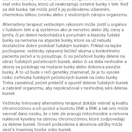
stať onko bunkou, ktorú už neakceptujú ostatné bunky v tele. Keď
sa delí bunka, tak môže prísť k jej poškodeniu ožiarením,
chemickou látkou zvonku alebo z vnútorných zdrojov organizmu.
Alternatívny terapeut vešteckým výkonom môže zistiť u orgánov
v ľudskom tele a aj systémov ako je nervstvo alebo žily, cievy a
lymfa, či pri delení nedochádza k poruchám a klasicky ľudské
bunky sa nemenia na atypické bunky, ktoré sa už nebudú
dostatočne dobre podobať ľudským bunkám. Príklad na lepšie
pochopenie: veštecky vybavený liečiteľ skúma u konkrétneho
pacienta pečeň a tu posudzuje, či sú pečeňové bunky delené na
obraz ľudských pečeňových buniek, alebo či sa delia nevhodne a
skorej sa podobajú na myšacie bunky alebo dokonca pavúčie
bunky. A to už bude v reči genetiky znamenať, že je tu vysoké
riziko zvrhnutia ľudských pečeňových buniek na onko bunky.
Treba zasiahnuť, pečeň preliečiť a spustiť delenie ľudských buniek
a zabrániť organizmu, aby nepokračoval v nevhodnej sérii delenia
buniek.
Veštecky trénovaný alternatívny terapeut dokáže vnímať aj kvalitu
chromozómov a ich pozícií a hustotu DNK a RNK a tak isto môže
varovať danú osobu, že v tele zle pracujú mitochondrie a netvoria
nukleové kyseliny na obnovu chromozómov, ktoré zodpovedajú
za delenie buniek. Úroveň poškodenia a absencia údržby môže
viesť k masívnej tvorbe onko buniek.