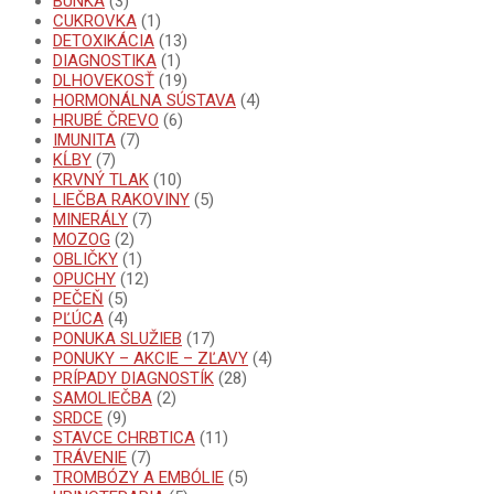
BUNKA
(3)
CUKROVKA
(1)
DETOXIKÁCIA
(13)
DIAGNOSTIKA
(1)
DLHOVEKOSŤ
(19)
HORMONÁLNA SÚSTAVA
(4)
HRUBÉ ČREVO
(6)
IMUNITA
(7)
KĹBY
(7)
KRVNÝ TLAK
(10)
LIEČBA RAKOVINY
(5)
MINERÁLY
(7)
MOZOG
(2)
OBLIČKY
(1)
OPUCHY
(12)
PEČEŇ
(5)
PĽÚCA
(4)
PONUKA SLUŽIEB
(17)
PONUKY – AKCIE – ZĽAVY
(4)
PRÍPADY DIAGNOSTÍK
(28)
SAMOLIEČBA
(2)
SRDCE
(9)
STAVCE CHRBTICA
(11)
TRÁVENIE
(7)
TROMBÓZY A EMBÓLIE
(5)