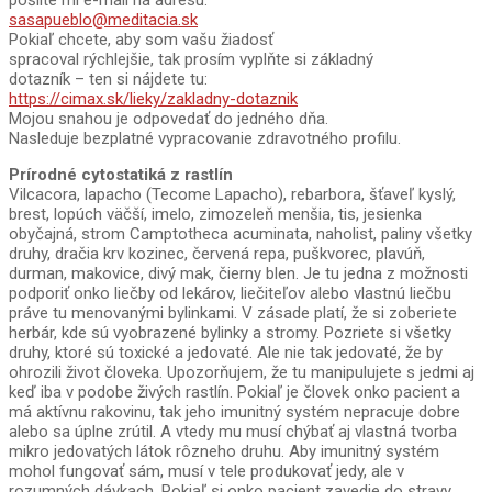
pošlite mi e-mail na adresu:
sasapueblo@meditacia.sk
Pokiaľ chcete, aby som vašu žiadosť
spracoval rýchlejšie, tak prosím vyplňte si základný
dotazník – ten si nájdete tu:
https://cimax.sk/lieky/zakladny-dotaznik
Mojou snahou je odpovedať do jedného dňa.
Nasleduje bezplatné vypracovanie zdravotného profilu.
Prírodné cytostatiká z rastlín
Vilcacora, lapacho (Tecome Lapacho), rebarbora, šťaveľ kyslý,
brest, lopúch väčší, imelo, zimozeleň menšia, tis, jesienka
obyčajná, strom Camptotheca acuminata, naholist, paliny všetky
druhy, dračia krv kozinec, červená repa, puškvorec, plavúň,
durman, makovice, divý mak, čierny blen. Je tu jedna z možnosti
podporiť onko liečby od lekárov, liečiteľov alebo vlastnú liečbu
práve tu menovanými bylinkami. V zásade platí, že si zoberiete
herbár, kde sú vyobrazené bylinky a stromy. Pozriete si všetky
druhy, ktoré sú toxické a jedovaté. Ale nie tak jedovaté, že by
ohrozili život človeka. Upozorňujem, že tu manipulujete s jedmi aj
keď iba v podobe živých rastlín. Pokiaľ je človek onko pacient a
má aktívnu rakovinu, tak jeho imunitný systém nepracuje dobre
alebo sa úplne zrútil. A vtedy mu musí chýbať aj vlastná tvorba
mikro jedovatých látok rôzneho druhu. Aby imunitný systém
mohol fungovať sám, musí v tele produkovať jedy, ale v
rozumných dávkach. Pokiaľ si onko pacient zavedie do stravy