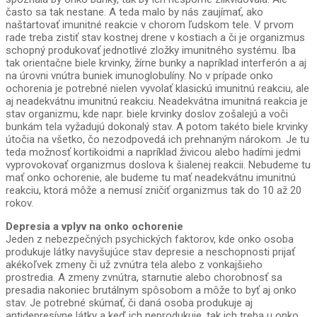
často sa tak nestane. A teda malo by nás zaujímať, ako
naštartovať imunitné reakcie v chorom ľudskom tele. V prvom
rade treba zistiť stav kostnej drene v kostiach a či je organizmus
schopný produkovať jednotlivé zložky imunitného systému. Iba
tak orientačne biele krvinky, žírne bunky a napríklad interferón a aj
na úrovni vnútra buniek imunoglobulíny. No v prípade onko
ochorenia je potrebné nielen vyvolať klasickú imunitnú reakciu, ale
aj neadekvátnu imunitnú reakciu. Neadekvátna imunitná reakcia je
stav organizmu, kde napr. biele krvinky doslov zošalejú a voči
bunkám tela vyžadujú dokonalý stav. A potom takéto biele krvinky
útočia na všetko, čo nezodpovedá ich prehnaným nárokom. Je tu
teda možnosť kortikoidmi a napríklad živicou alebo hadími jedmi
vyprovokovať organizmus doslova k šialenej reakcii. Nebudeme tu
mať onko ochorenie, ale budeme tu mať neadekvátnu imunitnú
reakciu, ktorá môže a nemusí zničiť organizmus tak do 10 až 20
rokov.
Depresia a vplyv na onko ochorenie
Jeden z nebezpečných psychických faktorov, kde onko osoba
produkuje látky navyšujúce stav depresie a neschopnosti prijať
akékoľvek zmeny či už zvnútra tela alebo z vonkajšieho
prostredia. A zmeny zvnútra, starnutie alebo chorobnosť sa
presadia nakoniec brutálnym spôsobom a môže to byť aj onko
stav. Je potrebné skúmať, či daná osoba produkuje aj
antidepresívne látky a keď ich neprodukuje, tak ich treba u onko