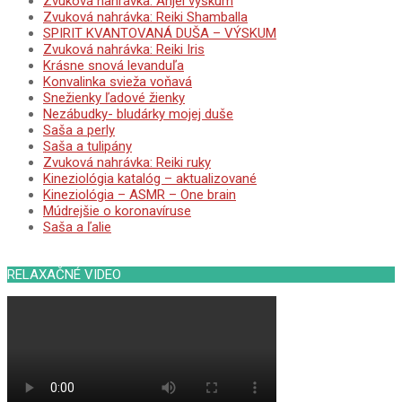
Zvuková nahrávka: Anjel výskum
Zvuková nahrávka: Reiki Shamballa
SPIRIT KVANTOVANÁ DUŠA – VÝSKUM
Zvuková nahrávka: Reiki Iris
Krásne snová levanduľa
Konvalinka svieža voňavá
Snežienky ľadové žienky
Nezábudky- bludárky mojej duše
Saša a perly
Saša a tulipány
Zvuková nahrávka: Reiki ruky
Kineziológia katalóg – aktualizované
Kineziológia – ASMR – One brain
Múdrejšie o koronavíruse
Saša a ľalie
RELAXAČNÉ VIDEO