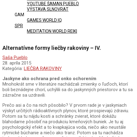
YOUTUBE ŠAMAN PUEBLO
VÝSTAVA SLNOVRAT
GAM
GAMES WORLD IQ
SPR
MEDITATION WORLD REIKI
Alternatívne formy liečby rakoviny – IV.
Saša Pueblo
28. apríla 2015
Kategória:
LIEČBA RAKOVINY
Jaskyne ako ochrana pred onko ochorením
Mnohokrát sme v literatúre nachádzali zmienky o ľuďoch, ktorí
boli beznádejne chorí, uchýlili sa do jaskynných priestorov a tu sa
zázračne sa uzdravili.
Prečo asi a čo na nich pôsobilo? V prvom rade je v jaskyniach
výskyt určitých rádioaktívnych plynov, ktoré prospievajú zdraviu.
Potom sa tu nájdu kosti a schránky zvierat, ktoré dokážu
blahodarne pôsobiť na produkciu kmeňových buniek. Je tu aj
psychologický efekt a to kvapkajúca voda, niečo ako neustále
rytmické búchanie a niečo ako tranz. Potom sa tu nachádza