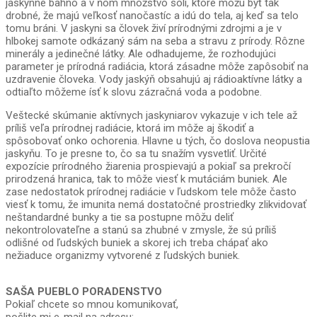
jaskynné bahno a v ňom množstvo solí, ktoré môžu byť tak
drobné, že majú veľkosť nanočastíc a idú do tela, aj keď sa telo
tomu bráni. V jaskyni sa človek živí prírodnými zdrojmi a je v
hlbokej samote odkázaný sám na seba a stravu z prírody. Rôzne
minerály a jedinečné látky. Ale odhadujeme, že rozhodujúci
parameter je prírodná radiácia, ktorá zásadne môže zapôsobiť na
uzdravenie človeka. Vody jaskýň obsahujú aj rádioaktívne látky a
odtiaľto môžeme ísť k slovu zázračná voda a podobne.
Veštecké skúmanie aktívnych jaskyniarov vykazuje v ich tele až
príliš veľa prírodnej radiácie, ktorá im môže aj škodiť a
spôsobovať onko ochorenia. Hlavne u tých, čo doslova neopustia
jaskyňu. To je presne to, čo sa tu snažím vysvetliť. Určité
expozície prírodného žiarenia prospievajú a pokiaľ sa prekročí
prirodzená hranica, tak to môže viesť k mutáciám buniek. Ale
zase nedostatok prírodnej radiácie v ľudskom tele môže často
viesť k tomu, že imunita nemá dostatočné prostriedky zlikvidovať
neštandardné bunky a tie sa postupne môžu deliť
nekontrolovateľne a stanú sa zhubné v zmysle, že sú príliš
odlišné od ľudských buniek a skorej ich treba chápať ako
nežiaduce organizmy vytvorené z ľudských buniek.
SAŠA PUEBLO PORADENSTVO
Pokiaľ chcete so mnou komunikovať,