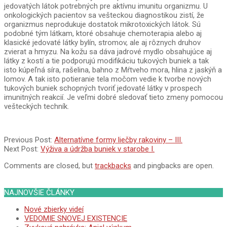
jedovatých látok potrebných pre aktívnu imunitu organizmu. U
onkologických pacientov sa vešteckou diagnostikou zistí, že
organizmus neprodukuje dostatok mikrotoxických látok. Sú
podobné tým látkam, ktoré obsahuje chemoterapia alebo aj
klasické jedovaté látky bylín, stromov, ale aj rôznych druhov
zvierat a hmyzu. Na kožu sa dáva jadrové mydlo obsahujúce aj
látky z kostí a tie podporujú modifikáciu tukových buniek a tak
isto kúpeľná síra, rašelina, bahno z Mŕtveho mora, hlina z jaskýň a
lomov. A tak isto potieranie tela močom vedie k tvorbe nových
tukových buniek schopných tvoriť jedovaté látky v prospech
imunitných reakcií. Je veľmi dobré sledovať tieto zmeny pomocou
vešteckých techník.
2015-
Previous Post:
Alternatívne formy liečby rakoviny – III.
04-
Next Post:
Výživa a údržba buniek v starobe I.
28
Comments are closed, but
trackbacks
and pingbacks are open.
NAJNOVŠIE ČLÁNKY
Nové zbierky videí
VEDOMIE SNOVEJ EXISTENCIE