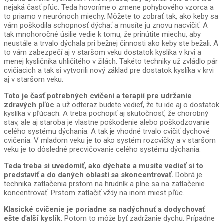
nejaká časť pľúc. Teda hovoríme o zmene pohybového vzorca a
to priamo v neurónoch miechy. Môžete to zobrať tak, ako keby sa
vám poškodila schopnosť dýchať a musíte ju znovu nacvičiť. A
tak mnohoročné úsilie vedie k tomu, že prinútite miechu, aby
neustále a trvalo dýchala pri bežnej činnosti ako keby ste bežali. A
to vám zabezpečí aj v staršom veku dostatok kyslíka v krvi a
menej kysličníka uhličitého v žilách. Takéto techniky už zvládlo pár
cvičiacich a tak si vytvorili nový základ pre dostatok kyslíka v krvi
aj v staršom veku.
Toto je časť potrebných cvičení a terapií pre udržanie
zdravých pľúc
a už odteraz budete vedieť, že tu ide aj o dostatok
kyslíka v pľúcach. A treba pochopiť aj skutočnosť, že chorobný
stav, ale aj staroba je vlastne poškodenie alebo poškodzovanie
celého systému dýchania. A tak je vhodné trvalo cvičiť dychové
cvičenia. V mladom veku je to ako systém rozcvičky a v staršom
veku je to dôsledné precvičovanie celého systému dýchania.
Teda treba si uvedomiť, ako dýchate a musíte vedieť si to
predstaviť a do daných oblastí sa skoncentrovať.
Dobrá je
technika zatlačenia prstom na hrudník a plne sa na zatlačenie
koncentrovať. Prstom zatlačiť vždy na inom miest pľúc.
Klasické cvičenie je poriadne sa nadýchnuť a dodychovať
ešte ďalší kyslík.
Potom to môže byť zadržanie dychu. Prípadne