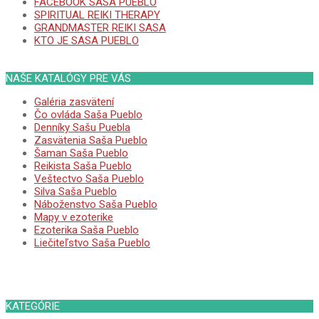
FACEBOOK SASA PUEBLO
SPIRITUAL REIKI THERAPY
GRANDMASTER REIKI SASA
KTO JE SASA PUEBLO
NAŠE KATALÓGY PRE VÁS
Galéria zasvätení
Čo ovláda Saša Pueblo
Denníky Sašu Puebla
Zasvätenia Saša Pueblo
Šaman Saša Pueblo
Reikista Saša Pueblo
Veštectvo Saša Pueblo
Silva Saša Pueblo
Náboženstvo Saša Pueblo
Mapy v ezoterike
Ezoterika Saša Pueblo
Liečiteľstvo Saša Pueblo
KATEGÓRIE