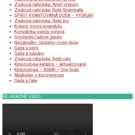
Zvuková nahrávka: Anjel výskum
Zvuková nahrávka: Reiki Shamballa
SPIRIT KVANTOVANÁ DUŠA – VÝSKUM
Zvuková nahrávka: Reiki Iris
Krásne snová levanduľa
Konvalinka svieža voňavá
Snežienky ľadové žienky
Nezábudky- bludárky mojej duše
Saša a perly
Saša a tulipány
Zvuková nahrávka: Reiki ruky
Kineziológia katalóg – aktualizované
Kineziológia – ASMR – One brain
Múdrejšie o koronavíruse
Saša a ľalie
RELAXAČNÉ VIDEO