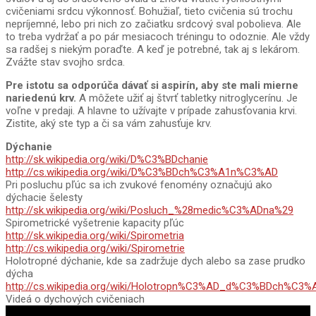
cvičeniami srdcu výkonnosť. Bohužiaľ, tieto cvičenia sú trochu
nepríjemné, lebo pri nich zo začiatku srdcový sval pobolieva. Ale
to treba vydržať a po pár mesiacoch tréningu to odoznie. Ale vždy
sa radšej s niekým poraďte. A keď je potrebné, tak aj s lekárom.
Zvážte stav svojho srdca.
Pre istotu sa odporúča dávať si aspirín, aby ste mali mierne
nariedenú krv.
A môžete užiť aj štvrť tabletky nitroglycerínu. Je
voľne v predaji. A hlavne to užívajte v prípade zahusťovania krvi.
Zistite, aký ste typ a či sa vám zahusťuje krv.
Dýchanie
http://sk.wikipedia.org/wiki/D%C3%BDchanie
http://cs.wikipedia.org/wiki/D%C3%BDch%C3%A1n%C3%AD
Pri posluchu pľúc sa ich zvukové fenomény označujú ako
dýchacie šelesty
http://sk.wikipedia.org/wiki/Posluch_%28medic%C3%ADna%29
Spirometrické vyšetrenie kapacity pľúc
http://sk.wikipedia.org/wiki/Spirometria
http://cs.wikipedia.org/wiki/Spirometrie
Holotropné dýchanie, kde sa zadržuje dych alebo sa zase prudko
dýcha
http://cs.wikipedia.org/wiki/Holotropn%C3%AD_d%C3%BDch%C3%
Videá o dychových cvičeniach