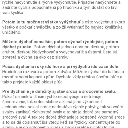
rýchle nadýchnutie a rýchle vydýchnutie. Prípadne nadýchnete a
zadržíte dych a pobúchate si po hrudníku a tým dostať do krvi
viac kyslíka.
Potom je tu možnosť všetko vydýchnuť
a ešte vydýchnuť skoro
všetko a počkať chvíľočku a zo žíl vytiahnuť čo najviac kysličníka
uhličitého.
Môžete dýchať pomalšie, potom dýchať rýchlejšie, potom
dýchať prudko.
Potom dýchať jednou nosnou dierkou, potom
druhou dierkou. Nadychovať a vydychovať iba ústami. Ústa sú
zovreté a dýcha sa ako cez slamku.
Počas dýchania ruky idú hore a pri výdychu idú zase dole.
Hrudník sa roztvára a potom zatvára. Môžete dýchať do balóna a
merať si sami kapacitu pľúc. Dýchate vždy určitou časťou pľúc a
takto prejdete každú oblasť pľúc.
Pre dýchanie je dôležitý aj stav srdca a srdcového svalu.
Pokiaľ sa niekto dlhšie rýchlo nepohybuje a netrénuje
šprintovanie, tak srdce slabne a klesá jeho výkonnosť.
Jednoducho, pokiaľ srdce nedostáva rýchle pohyby, tak vo vnútri
svalov zanikajú rýchlostné svaly a to nie je dobré pre samotný
srdcový sval. A tak pre dobré dýchanie je potrebné výkonné srdce
a to sa dá dosiahnuť iba vtedy, keď sa fyzicky koncentrujete do
svalov a aj do srdcového svalu a znovu vrátite rýchlostnými