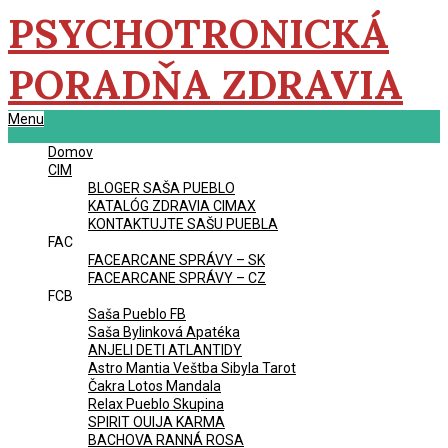
Skip
PSYCHOTRONICKÁ
to
content
PORADŇA ZDRAVIA
Primary
Menu
Navigation
Domov
Menu
CIM
BLOGER SAŠA PUEBLO
KATALÓG ZDRAVIA CIMAX
KONTAKTUJTE SAŠU PUEBLA
FAC
FACEARCANE SPRÁVY – SK
FACEARCANE SPRÁVY – CZ
FCB
Saša Pueblo FB
Saša Bylinková Apatéka
ANJELI DETI ATLANTIDY
Astro Mantia Veštba Sibyla Tarot
Čakra Lotos Mandala
Relax Pueblo Skupina
SPIRIT OUIJA KARMA
BACHOVA RANNÁ ROSA