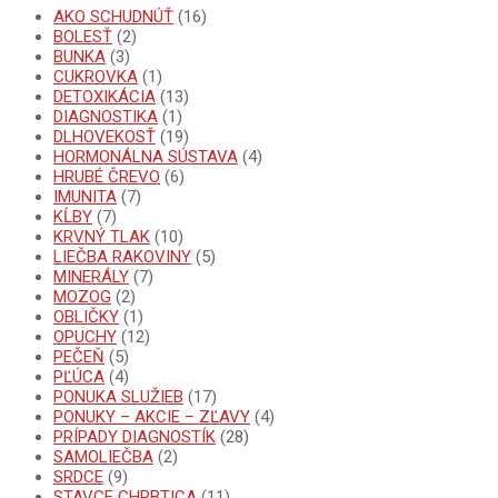
AKO SCHUDNÚŤ
(16)
BOLESŤ
(2)
BUNKA
(3)
CUKROVKA
(1)
DETOXIKÁCIA
(13)
DIAGNOSTIKA
(1)
DLHOVEKOSŤ
(19)
HORMONÁLNA SÚSTAVA
(4)
HRUBÉ ČREVO
(6)
IMUNITA
(7)
KĹBY
(7)
KRVNÝ TLAK
(10)
LIEČBA RAKOVINY
(5)
MINERÁLY
(7)
MOZOG
(2)
OBLIČKY
(1)
OPUCHY
(12)
PEČEŇ
(5)
PĽÚCA
(4)
PONUKA SLUŽIEB
(17)
PONUKY – AKCIE – ZĽAVY
(4)
PRÍPADY DIAGNOSTÍK
(28)
SAMOLIEČBA
(2)
SRDCE
(9)
STAVCE CHRBTICA
(11)