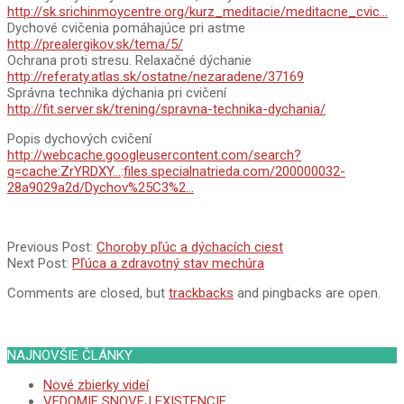
http://sk.srichinmoycentre.org/kurz_meditacie/meditacne_cvic…
Dychové cvičenia pomáhajúce pri astme
http://prealergikov.sk/tema/5/
Ochrana proti stresu. Relaxačné dýchanie
http://referaty.atlas.sk/ostatne/nezaradene/37169
Správna technika dýchania pri cvičení
http://fit.server.sk/trening/spravna-technika-dychania/
Popis dychových cvičení
http://webcache.googleusercontent.com/search?
q=cache:ZrYRDXY…
:
files.specialnatrieda.com/200000032-
28a9029a2d/Dychov%25C3%2…
2013-
Previous Post:
Choroby pľúc a dýchacích ciest
01-
Next Post:
Pľúca a zdravotný stav mechúra
08
Comments are closed, but
trackbacks
and pingbacks are open.
NAJNOVŠIE ČLÁNKY
Nové zbierky videí
VEDOMIE SNOVEJ EXISTENCIE