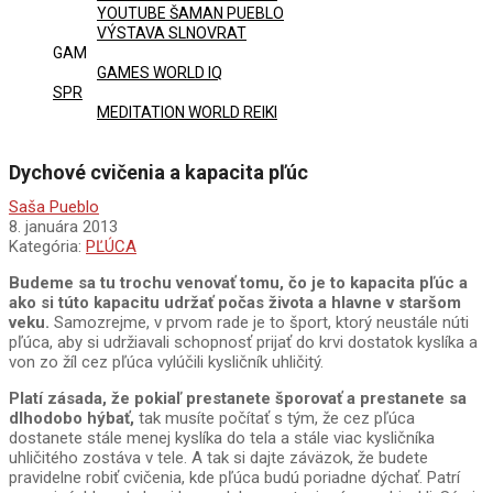
YOUTUBE ŠAMAN PUEBLO
VÝSTAVA SLNOVRAT
GAM
GAMES WORLD IQ
SPR
MEDITATION WORLD REIKI
Dychové cvičenia a kapacita pľúc
Saša Pueblo
8. januára 2013
Kategória:
PĽÚCA
Budeme sa tu trochu venovať tomu, čo je to kapacita pľúc a
ako si túto kapacitu udržať počas života a hlavne v staršom
veku.
Samozrejme, v prvom rade je to šport, ktorý neustále núti
pľúca, aby si udržiavali schopnosť prijať do krvi dostatok kyslíka a
von zo žíl cez pľúca vylúčili kysličník uhličitý.
Platí zásada, že pokiaľ prestanete šporovať a prestanete sa
dlhodobo hýbať,
tak musíte počítať s tým, že cez pľúca
dostanete stále menej kyslíka do tela a stále viac kysličníka
uhličitého zostáva v tele. A tak si dajte záväzok, že budete
pravidelne robiť cvičenia, kde pľúca budú poriadne dýchať. Patrí