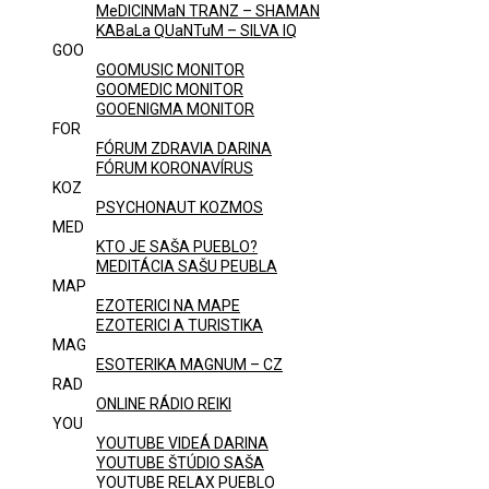
MeDICINMaN TRANZ – SHAMAN
KABaLa QUaNTuM – SILVA IQ
GOO
GOOMUSIC MONITOR
GOOMEDIC MONITOR
GOOENIGMA MONITOR
FOR
FÓRUM ZDRAVIA DARINA
FÓRUM KORONAVÍRUS
KOZ
PSYCHONAUT KOZMOS
MED
KTO JE SAŠA PUEBLO?
MEDITÁCIA SAŠU PEUBLA
MAP
EZOTERICI NA MAPE
EZOTERICI A TURISTIKA
MAG
ESOTERIKA MAGNUM – CZ
RAD
ONLINE RÁDIO REIKI
YOU
YOUTUBE VIDEÁ DARINA
YOUTUBE ŠTÚDIO SAŠA
YOUTUBE RELAX PUEBLO