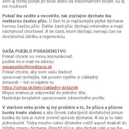
sem aj rýchly pohyb pri boxe alebo na stacionárnom bicykli. Sú aj
iné možnosti.
Pokiaľ iba sedíte a necvičíte, tak zvyčajne dýchate iba
niektorou časťou pľúc.
U žien to je najčastejšie plytké dýchanie
hornou časťou pľúc. Ďalšie časti pľúc dýchajú minimálne a majú
náchylnosť chorľavieť. A tie časti, ktoré dýchajú, nemajú čas na
dostatočnú údržbu a regeneráciu.
SAŠA PUEBLO PORADENSTVO
Pokiaľ chcete so mnou komunikovať,
pošlite mi e-mail na adresu:
sasapueblo@meditacia.sk
Pokiaľ chcete, aby som vašu žiadosť
spracoval rýchlejšie, tak prosím vyplňte si základný
dotazník – ten si nájdete tu:
https://cimax.sk/lieky/zakladny-dotaznik
Mojou snahou je odpovedať do jedného dňa.
Nasleduje bezplatné vypracovanie zdravotného profilu.
V staršom veku príde aj iný problém a to, že pľúca a pľúcne
bunky trvalo slabnú
a aby človek zabezpečil dostatočný prísun
kyslíka do tela je nutné zmeniť spôsob dýchania. A nie je to také
jednoduché. Treba mnoho rokov dôsledne cvičiť aspoň dvakrát do
týždňa zmenu dýchania. Prinútiť pľúca, aby dýchali celé a nie iba