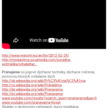
http://www.regiontv.eu/archiv/2012-02-29/
http://mojaastma.soyamedia.com/poradna-
astmatika/rehabilitac…
Pránajáma
sú jogové dýchacie techniky, dýchacie cvičenia,
pomocou ktorých ovládame dych.
http://sk.wikipedia.org/wiki/Pr%C3%A1naj%C3%A1ma
http://cs.wikipedia.org/wiki/Pránájáma
http://de.wikipedia.org/wiki/Pranayama
http://en.wikipedia.org/wiki/Pranayama
www.youtube.com/results?search_query=pranayama&aq=0
www.youtube.com/pranayama+breat
Stránky o dychových cvičeniach, kurzy meditácie