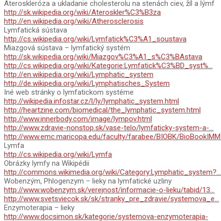
Ateroskleróza a ukladanie cholesterolu na stenách ciev, žíl a lýmf
http://sk.wikipedia.org/wiki/Ateroskler%C3%B3za
http://en.wikipedia.org/wiki/Atherosclerosis
Lymfatická sústava
http://cs.wikipedia.org/wiki/Lymfatick%C3%A1_soustava
Miazgová sústava – lymfatický systém
http://sk.wikipedia.org/wiki/Miazgov%C3%A1_s%C3%BAstava
http://cs.wikipedia.org/wiki/Kategorie:Lymfatick%C3%BD_syst%…
http://en.wikipedia.org/wiki/Lymphatic_system
http://de.wikipedia.org/wiki/Lymphatisches_System
Iné web stránky o lymfatickom systéme
http://wikipedia.infostar.cz/l/ly/lymphatic_system.html
http://heartzine.com/biomedical/the_lymphatic_system.html
http://www.innerbody.com/image/lympov.html
http://www.zdravie-nonstop.sk/vase-telo/lymfaticky-system-a-…
http://www.emc.maricopa.edu/faculty/farabee/BIOBK/BioBookIM
Lymfa
http://cs.wikipedia.org/wiki/Lymfa
Obrázky lymfy na Wikipédii
http://commons.wikimedia.org/wiki/Category:Lymphatic_system?…
Wobenzým, Phlogenzym – lieky na lymfatické uzliny
http://www.wobenzym.sk/verejnost/informacie-o-lieku/tabid/13…
http://www.svetsviecok.sk/sk/stranky_pre_zdravie/systemova_e…
Enzymoterapia – lieky
http://www.docsimon.sk/kategorie/systemova-enzymoterapia-