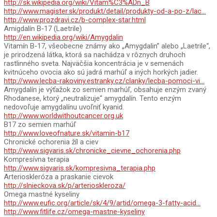
http://sk.wikipedia.org/wiki/Vitam%C3%ADn_B
http://www.magister.sk/produkt/detail/produkty-od-a-po-z/lac…
http://www.prozdravi.cz/b-complex-star.html
Amigdalín B-17 (Laetrile)
http://en.wikipedia.org/wiki/Amygdalin
Vitamín B-17, všeobecne známy ako „Amygdalin” alebo „Laetrile“,
je prirodzená látka, ktorá sa nachádza v rôznych druhoch
rastlinného sveta. Najväčšia koncentrácia je v semenách
kvitnúceho ovocia ako sú jadrá marhúľ a iných horkých jadier.
http://www.lecba-rakoviny.estranky.cz/clanky/lecba-pomoci-vi…
Amygdalín je výťažok zo semien marhúľ, obsahuje enzým zvaný
Rhodanese, ktorý „neutralizuje“ amygdalín. Tento enzým
nedovoľuje amygdalínu uvoľniť kyanid.
http://www.worldwithoutcancer.org.uk
B17 zo semien marhúľ
http://www.loveofnature.sk/vitamin-b17
Chronické ochorenia žíl a ciev
http://www.sigvaris.sk/chronicke_cievne_ochorenia.php
Kompresívna terapia
http://www.sigvaris.sk/kompresivna_terapia.php
Arterioskleróza a praskanie cievok
http://slnieckova.sk/p/arterioskleroza/
Omega mastné kyseliny
http://www.eufic.org/article/sk/4/9/artid/omega-3-fatty-acid…
http://www.fitlife.cz/omega-mastne-kyseliny