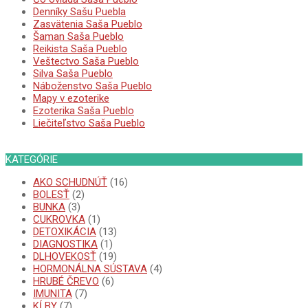
Denníky Sašu Puebla
Zasvätenia Saša Pueblo
Šaman Saša Pueblo
Reikista Saša Pueblo
Veštectvo Saša Pueblo
Silva Saša Pueblo
Náboženstvo Saša Pueblo
Mapy v ezoterike
Ezoterika Saša Pueblo
Liečiteľstvo Saša Pueblo
KATEGÓRIE
AKO SCHUDNÚŤ
(16)
BOLESŤ
(2)
BUNKA
(3)
CUKROVKA
(1)
DETOXIKÁCIA
(13)
DIAGNOSTIKA
(1)
DLHOVEKOSŤ
(19)
HORMONÁLNA SÚSTAVA
(4)
HRUBÉ ČREVO
(6)
IMUNITA
(7)
KĹBY
(7)