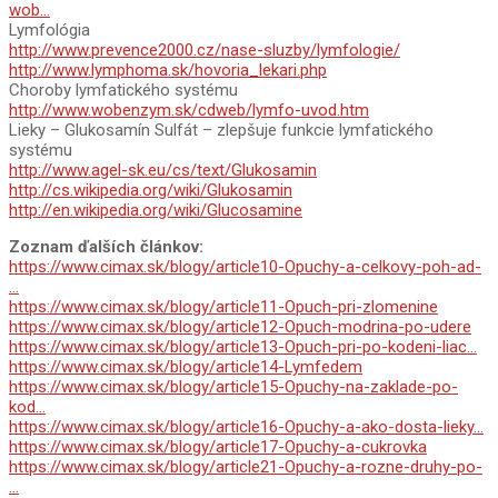
wob…
Lymfológia
http://www.prevence2000.cz/nase-sluzby/lymfologie/
http://www.lymphoma.sk/hovoria_lekari.php
Choroby lymfatického systému
http://www.wobenzym.sk/cdweb/lymfo-uvod.htm
Lieky – Glukosamín Sulfát – zlepšuje funkcie lymfatického
systému
http://www.agel-sk.eu/cs/text/Glukosamin
http://cs.wikipedia.org/wiki/Glukosamin
http://en.wikipedia.org/wiki/Glucosamine
Zoznam ďalších článkov:
https://www.cimax.sk/blogy/article10-Opuchy-a-celkovy-poh-ad-
…
https://www.cimax.sk/blogy/article11-Opuch-pri-zlomenine
https://www.cimax.sk/blogy/article12-Opuch-modrina-po-udere
https://www.cimax.sk/blogy/article13-Opuch-pri-po-kodeni-liac…
https://www.cimax.sk/blogy/article14-Lymfedem
https://www.cimax.sk/blogy/article15-Opuchy-na-zaklade-po-
kod…
https://www.cimax.sk/blogy/article16-Opuchy-a-ako-dosta-lieky…
https://www.cimax.sk/blogy/article17-Opuchy-a-cukrovka
https://www.cimax.sk/blogy/article21-Opuchy-a-rozne-druhy-po-
…