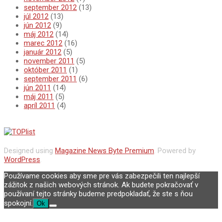
september 2012
(13)
júl 2012
(13)
jún 2012
(9)
máj 2012
(14)
marec 2012
(16)
január 2012
(5)
november 2011
(5)
október 2011
(1)
september 2011
(6)
jún 2011
(14)
máj 2011
(5)
apríl 2011
(4)
Designed using
Magazine News Byte Premium
. Powered by
WordPress
.
Používame cookies aby sme pre vás zabezpečili ten najlepší
zážitok z našich webových stránok. Ak budete pokračovať v
používaní tejto stránky budeme predpokladať, že ste s ňou
spokojní.
Ok