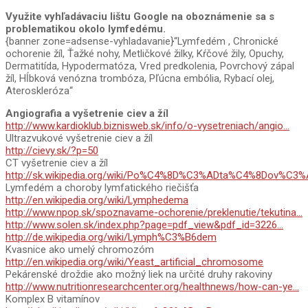
Využite vyhľadávaciu lištu Google na oboznámenie sa s
problematikou okolo lymfedému.
{banner zone=adsense-vyhladavanie}“Lymfedém , Chronické
ochorenie žíl, Ťažké nohy, Metličkové žilky, Kŕčové žily, Opuchy,
Dermatitída, Hypodermatóza, Vred predkolenia, Povrchový zápal
žíl, Hĺbková venózna trombóza, Pľúcna embólia, Rybací olej,
Ateroskleróza“
Angiografia a vyšetrenie ciev a žíl
http://www.kardioklub.biznisweb.sk/info/o-vysetreniach/angio…
Ultrazvukové vyšetrenie ciev a žíl
http://cievy.sk/?p=50
CT vyšetrenie ciev a žíl
http://sk.wikipedia.org/wiki/Po%C4%8D%C3%ADta%C4%8Dov%C3
Lymfedém a choroby lymfatického riečišťa
http://en.wikipedia.org/wiki/Lymphedema
http://www.npop.sk/spoznavame-ochorenie/preklenutie/tekutina…
http://www.solen.sk/index.php?page=pdf_view&pdf_id=3226…
http://de.wikipedia.org/wiki/Lymph%C3%B6dem
Kvasnice ako umelý chromozóm
http://en.wikipedia.org/wiki/Yeast_artificial_chromosome
Pekárenské droždie ako možný liek na určité druhy rakoviny
http://www.nutritionresearchcenter.org/healthnews/how-can-ye…
Komplex B vitamínov