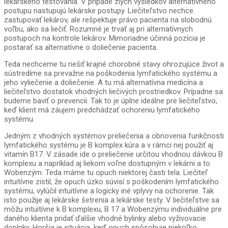
lekárskeho testovania. V prípade zlých výsledkov alternatívneho
postupu nastupujú lekárske postupy. Liečiteľstvo nechce
zastupovať lekárov, ale rešpektuje právo pacienta na slobodnú
voľbu, ako sa liečiť. Rozumné je trvať aj pri alternatívnych
postupoch na kontrole lekárov. Mimoriadne účinná pozícia je
postarať sa alternatívne o doliečenie pacienta.
Teda nechceme tu riešiť krajné chorobné stavy ohrozujúce život a
sústredíme sa prevažne na poškodenia lymfatického systému a
jeho vyliečenie a doliečenie. A tu má alternatívna medicína a
liečiteľstvo dostatok vhodných liečivých prostriedkov. Prípadne sa
budeme baviť o prevencii. Tak to je úplne ideálne pre liečiteľstvo,
keď klient má záujem predchádzať ochoreniu lymfatického
systému.
Jedným z vhodných systémov preliečenia a obnovenia funkčnosti
lymfatického systému je B komplex kúra a v rámci nej použiť aj
vitamín B17. V zásade ide o preliečenie určitou vhodnou dávkou B
komplexu a napríklad aj liekom voľne dostupným v lekárni a to
Wobenzým. Teda máme tu opuch niektorej časti tela. Liečiteľ
intuitívne zistil, že opuch úzko súvisí s poškodením lymfatického
systému, vylúčil intuitívne a logicky iné vplyvy na ochorenie. Tak
isto použije aj lekárske šetrenia a lekárske testy. V liečiteľstve sa
môžu intuitívne k B komplexu, B 17 a Wobenzýmu individuálne pre
daného klienta pridať ďalšie vhodné bylinky alebo vyživovacie
doplnky. Horšia je situácia, keď opuch spôsobuje niekoľko