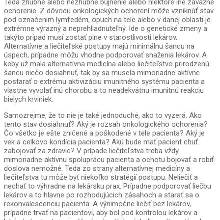
Teda zhubné alebo nezhubné bujnenie alebo niektoré iné závažné
ochorenie. Z dôvodu onkologických ochorení môže vzniknúť stav
pod označením lymfedém, opuch na tele alebo v danej oblasti je
extrémne výrazný a neprehliadnuteľný. Ide o genetické zmeny a
takýto prípad musí zostať plne v starostlivosti lekárov.
Alternatívne a liečiteľské postupy majú minimálnu šancu na
úspech, prípadne môžu vhodne podporovať snaženia lekárov. A
keby už mala alternatívna medicína alebo liečiteľstvo prirodzenú
šancu niečo dosiahnuť, tak by sa musela mimoriadne aktívne
postarať o extrému aktivizáciu imunitného systému pacienta a
vlastne vyvolať inú chorobu a to neadekvátnu imunitnú reakciu
bielych krviniek.
Samozrejme, že to nie je také jednoduché, ako to vyzerá. Ako
tento stav dosiahnuť? Aký je rozsah onkologického ochorenia?
Čo všetko je ešte zničené a poškodené v tele pacienta? Aký je
vek a celkovo kondícia pacienta? Akú bude mať pacient chuť
zabojovať za zdravie? V prípade liečiteľstva treba vždy
mimoriadne aktívnu spoluprácu pacienta a ochotu bojovať a robiť
doslova nemožné. Teda zo strany alternatívnej medicíny a
liečiteľstva tu môže byť niekoľko stratégií postupu. Neliečiť a
nechať to výhradne na lekársku prax. Prípadne podporovať liečbu
lekárov a to hlavne po rozhodujúcich zásahoch a starať sa o
rekonvalescenciu pacienta. A výnimočne liečiť bez lekárov,
prípadne trvať na pacientovi, aby bol pod kontrolou lekárov a