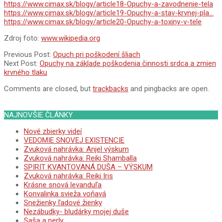
https://www.cimax.sk/blogy/article18-Opuchy-a-zavodnenie-tela
https://www.cimax.sk/blogy/article19-Opuchy-a-stav-krvnej-pla…
https://www.cimax.sk/blogy/article20-Opuchy-a-toxiny-v-tele
Zdroj foto:
www.wikipedia.org
2011-
Previous Post:
Opuch pri poškodení šliach
06-
Next Post:
Opuchy na základe poškodenia činnosti srdca a zmien
06
krvného tlaku
Comments are closed, but
trackbacks
and pingbacks are open.
NAJNOVŠIE ČLÁNKY
Nové zbierky videí
VEDOMIE SNOVEJ EXISTENCIE
Zvuková nahrávka: Anjel výskum
Zvuková nahrávka: Reiki Shamballa
SPIRIT KVANTOVANÁ DUŠA – VÝSKUM
Zvuková nahrávka: Reiki Iris
Krásne snová levanduľa
Konvalinka svieža voňavá
Snežienky ľadové žienky
Nezábudky- bludárky mojej duše
Saša a perly