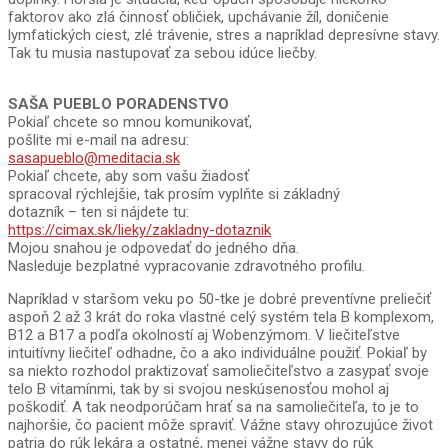
faktorov ako zlá činnosť obličiek, upchávanie žíl, doničenie
lymfatických ciest, zlé trávenie, stres a napríklad depresívne stavy.
Tak tu musia nastupovať za sebou idúce liečby.
SAŠA PUEBLO PORADENSTVO
Pokiaľ chcete so mnou komunikovať,
pošlite mi e-mail na adresu:
sasapueblo@meditacia.sk
Pokiaľ chcete, aby som vašu žiadosť
spracoval rýchlejšie, tak prosím vyplňte si základný
dotazník – ten si nájdete tu:
https://cimax.sk/lieky/zakladny-dotaznik
Mojou snahou je odpovedať do jedného dňa.
Nasleduje bezplatné vypracovanie zdravotného profilu.
Napríklad v staršom veku po 50-tke je dobré preventívne preliečiť
aspoň 2 až 3 krát do roka vlastné celý systém tela B komplexom,
B12 a B17 a podľa okolností aj Wobenzýmom. V liečiteľstve
intuitívny liečiteľ odhadne, čo a ako individuálne použiť. Pokiaľ by
sa niekto rozhodol praktizovať samoliečiteľstvo a zasypať svoje
telo B vitamínmi, tak by si svojou neskúsenosťou mohol aj
poškodiť. A tak neodporúčam hrať sa na samoliečiteľa, to je to
najhoršie, čo pacient môže spraviť. Vážne stavy ohrozujúce život
patria do rúk lekára a ostatné, menej vážne stavy do rúk