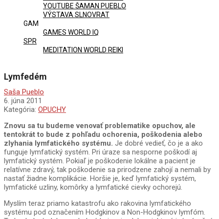
YOUTUBE ŠAMAN PUEBLO
VÝSTAVA SLNOVRAT
GAM
GAMES WORLD IQ
SPR
MEDITATION WORLD REIKI
Lymfedém
Saša Pueblo
6. júna 2011
Kategória:
OPUCHY
Znovu sa tu budeme venovať problematike opuchov, ale
tentokrát to bude z pohľadu ochorenia, poškodenia alebo
zlyhania lymfatického systému.
Je dobré vedieť, čo je a ako
funguje lymfatický systém. Pri úraze sa nesporne poškodí aj
lymfatický systém. Pokiaľ je poškodenie lokálne a pacient je
relatívne zdravý, tak poškodenie sa prirodzene zahojí a nemali by
nastať žiadne komplikácie. Horšie je, keď lymfatický systém,
lymfatické uzliny, komôrky a lymfatické cievky ochorejú.
Myslím teraz priamo katastrofu ako rakovina lymfatického
systému pod označením Hodgkinov a Non-Hodgkinov lymfóm.