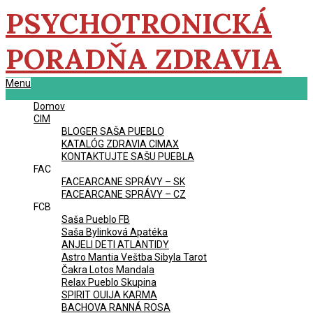
Skip
PSYCHOTRONICKÁ
to
content
PORADŇA ZDRAVIA
Primary
Menu
Navigation
Domov
Menu
CIM
BLOGER SAŠA PUEBLO
KATALÓG ZDRAVIA CIMAX
KONTAKTUJTE SAŠU PUEBLA
FAC
FACEARCANE SPRÁVY – SK
FACEARCANE SPRÁVY – CZ
FCB
Saša Pueblo FB
Saša Bylinková Apatéka
ANJELI DETI ATLANTIDY
Astro Mantia Veštba Sibyla Tarot
Čakra Lotos Mandala
Relax Pueblo Skupina
SPIRIT OUIJA KARMA
BACHOVA RANNÁ ROSA