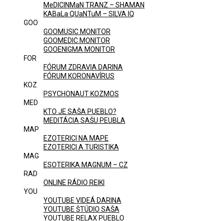
MeDICINMaN TRANZ – SHAMAN
KABaLa QUaNTuM – SILVA IQ
GOO
GOOMUSIC MONITOR
GOOMEDIC MONITOR
GOOENIGMA MONITOR
FOR
FÓRUM ZDRAVIA DARINA
FÓRUM KORONAVÍRUS
KOZ
PSYCHONAUT KOZMOS
MED
KTO JE SAŠA PUEBLO?
MEDITÁCIA SAŠU PEUBLA
MAP
EZOTERICI NA MAPE
EZOTERICI A TURISTIKA
MAG
ESOTERIKA MAGNUM – CZ
RAD
ONLINE RÁDIO REIKI
YOU
YOUTUBE VIDEÁ DARINA
YOUTUBE ŠTÚDIO SAŠA
YOUTUBE RELAX PUEBLO