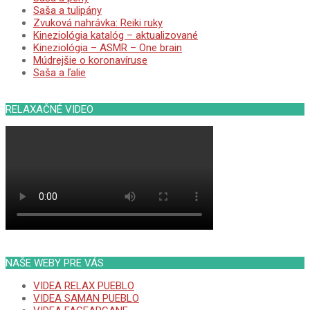
Saša a tulipány
Zvuková nahrávka: Reiki ruky
Kineziológia katalóg – aktualizované
Kineziológia – ASMR – One brain
Múdrejšie o koronavíruse
Saša a ľalie
RELAXAČNÉ VIDEO
NAŠE WEBY PRE VÁS
VIDEA RELAX PUEBLO
VIDEA SAMAN PUEBLO