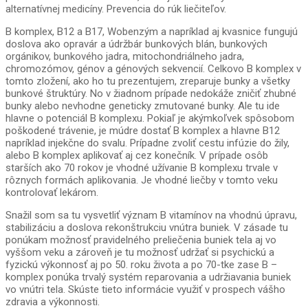
alternatívnej medicíny. Prevencia do rúk liečiteľov.
B komplex, B12 a B17, Wobenzým a napríklad aj kvasnice fungujú
doslova ako opravár a údržbár bunkových blán, bunkových
orgánikov, bunkového jadra, mitochondriálneho jadra,
chromozómov, génov a génových sekvencií. Celkovo B komplex v
tomto zložení, ako ho tu prezentujem, zreparuje bunky a všetky
bunkové štruktúry. No v žiadnom prípade nedokáže zničiť zhubné
bunky alebo nevhodne geneticky zmutované bunky. Ale tu ide
hlavne o potenciál B komplexu. Pokiaľ je akýmkoľvek spôsobom
poškodené trávenie, je múdre dostať B komplex a hlavne B12
napríklad injekčne do svalu. Prípadne zvoliť cestu infúzie do žily,
alebo B komplex aplikovať aj cez konečník. V prípade osôb
starších ako 70 rokov je vhodné užívanie B komplexu trvale v
rôznych formách aplikovania. Je vhodné liečby v tomto veku
kontrolovať lekárom.
Snažil som sa tu vysvetliť význam B vitamínov na vhodnú úpravu,
stabilizáciu a doslova rekonštrukciu vnútra buniek. V zásade tu
ponúkam možnosť pravidelného preliečenia buniek tela aj vo
vyššom veku a zároveň je tu možnosť udržať si psychickú a
fyzickú výkonnosť aj po 50. roku života a po 70-tke zase B –
komplex ponúka trvalý systém reparovania a udržiavania buniek
vo vnútri tela. Skúste tieto informácie využiť v prospech vášho
zdravia a výkonnosti.